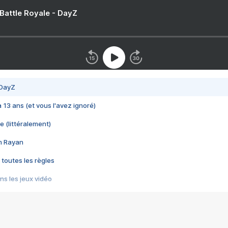
 Battle Royale - DayZ
 DayZ
 a 13 ans (et vous l'avez ignoré)
e (littéralement)
im Rayan
 toutes les règles
s les jeux vidéo
us choquant de Rockstar ? - Le scandale BULLY
e plus moche de Steam