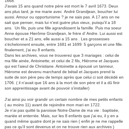
1668.
J'avais 15 ans quand notre père est mort le 7 avril 1673. Deux
ans plus tard, je me marie avec André Grandjean, boucher lui
aussi. Amour ou opportunisme ? je ne sais pas. A 17 ans on ne
sait que penser, mais lui n'est guère plus vieux, puisqu'il a 18
ans. Un fils, puis une fille agrandissent la famille. Puis ma soeur
Anne épouse Hierôme Grandjean, le frère d' Andre. Lui aussi est
boucher et a 21 ans, elle aussi a 15 ans . Les grossesses
s'échelonnent ensuite, entre 1681 et 1699: 5 garçons et une fille.
finalement, j'ai eu 8 enfants.
Dans les archives, vous ne trouverez que 3 mariages : celui de
ma fille ainée, Antoinette; et celui de 2 fils, Hiérome et Jacques
qui est l'aieul de Christiane. Antoinette a épousé un tanneur,
Hièrome est devenu marchand de bétail et Jacques prend la
suite de son père peu de temps après que celui ci soit décèdé en
1706. ( il n'avait que 16 ans à la mort de son père et il a dû finir
son apprentissage avant de pouvoir s'installer)
J'ai ainsi pu voir grandir un certain nombre de mes petits enfants
( au moins 11) avant de rejoindre mon mari en 1722.
Je n'ai pas quitté la paroisse Notre-Dame de ma vie : baptisée,
mariée et enterrée. Mais, sur les 8 enfants que j'ai eu, il y en a
quand même quatre dont je ne sais rien ( enfin je ne me rappelle
pas ce qu'il sont devenus et on ne trouve rien aux archives )