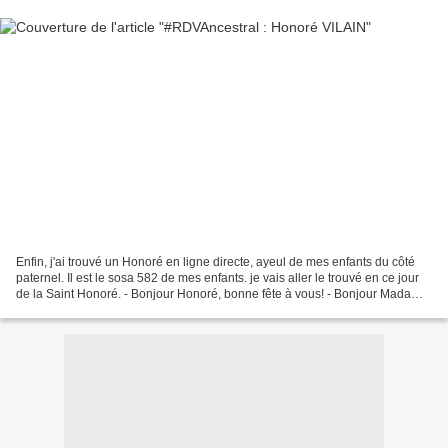
Enfin, j'ai trouvé un Honoré en ligne directe, ayeul de mes enfants du côté
paternel. Il est le sosa 582 de mes enfants. je vais aller le trouvé en ce jour
de la Saint Honoré. - Bonjour Honoré, bonne fête à vous! - Bonjour Madame,
c'est gentil, mais qui...