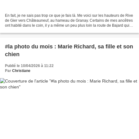
En fait, je ne sais pas trop ce que je fais là. Me voici sur les hauteurs de Rive
de Gier vers Châteauneuf, au hameau de Granay. Certains de mes ancêtres
ont habité dans le coin, il y a même un peu plus loin la route de Bajard qui
est un nom répandu dans...
#la photo du mois : Marie Richard, sa fille et son
chien
Publié le 10/04/2026 à 11:22
Par
Christiane