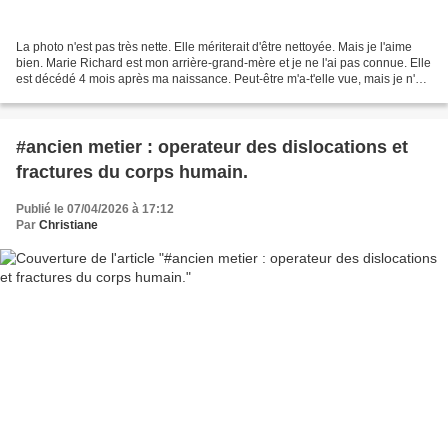
La photo n'est pas très nette. Elle mériterait d'être nettoyée. Mais je l'aime
bien. Marie Richard est mon arrière-grand-mère et je ne l'ai pas connue. Elle
est décédé 4 mois après ma naissance. Peut-être m'a-t'elle vue, mais je n'en
ai pas de souvenir....
#ancien metier : operateur des dislocations et
fractures du corps humain.
Publié le 07/04/2026 à 17:12
Par
Christiane