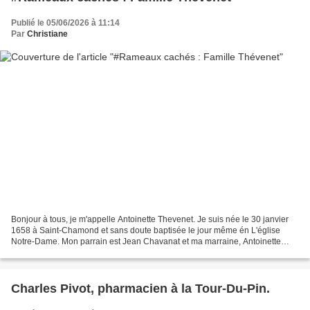
Publié le 05/06/2026 à 11:14
Par
Christiane
Bonjour à tous, je m'appelle Antoinette Thevenet. Je suis née le 30 janvier
1658 à Saint-Chamond et sans doute baptisée le jour même én L'église
Notre-Dame. Mon parrain est Jean Chavanat et ma marraine, Antoinette
Malot. oui, je sais, mon acte de baptême...
Charles Pivot, pharmacien à la Tour-Du-Pin.