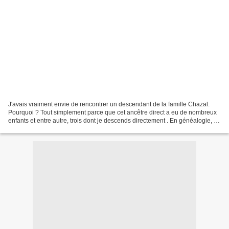
J'avais vraiment envie de rencontrer un descendant de la famille Chazal.
Pourquoi ? Tout simplement parce que cet ancêtre direct a eu de nombreux
enfants et entre autre, trois dont je descends directement . En généalogie, on
appelle cela un implexe : -...