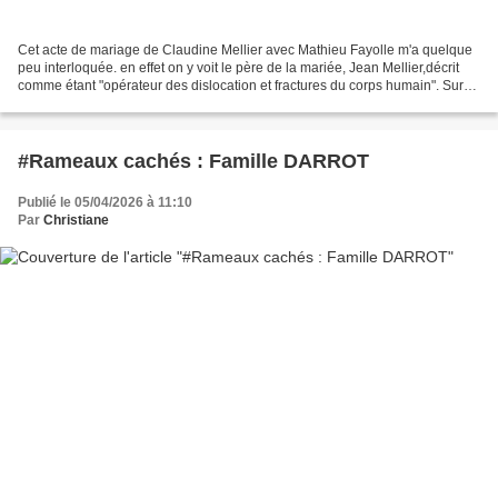
Cet acte de mariage de Claudine Mellier avec Mathieu Fayolle m'a quelque
peu interloquée. en effet on y voit le père de la mariée, Jean Mellier,décrit
comme étant "opérateur des dislocation et fractures du corps humain". Sur
tous les autres actes, il...
#Rameaux cachés : Famille DARROT
Publié le 05/04/2026 à 11:10
Par
Christiane