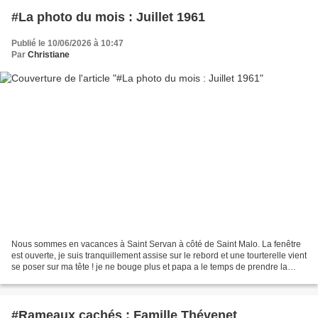
#La photo du mois : Juillet 1961
Publié le 10/06/2026 à 10:47
Par
Christiane
Nous sommes en vacances à Saint Servan à côté de Saint Malo. La fenêtre
est ouverte, je suis tranquillement assise sur le rebord et une tourterelle vient
se poser sur ma tête ! je ne bouge plus et papa a le temps de prendre la
photo avant qu'elle reparte...
#Rameaux cachés : Famille Thévenet